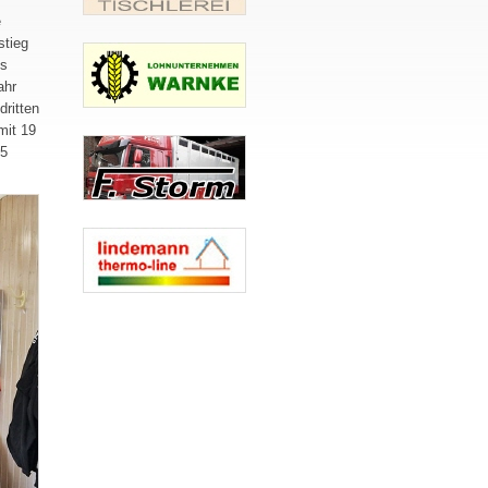
e
stieg
es
ahr
dritten
mit 19
45