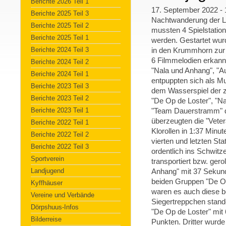
Berichte 2026 Teil 1
17. September 2022 -
Berichte 2025 Teil 3
Nachtwanderung der La
Berichte 2025 Teil 2
mussten 4 Spielstation
Berichte 2025 Teil 1
werden. Gestartet wur
Berichte 2024 Teil 3
in den Krummhorn zur 
6 Filmmelodien erkann
Berichte 2024 Teil 2
"Nala und Anhang", "A
Berichte 2024 Teil 1
entpuppten sich als Mu
Berichte 2023 Teil 3
dem Wasserspiel der z
Berichte 2023 Teil 2
"De Op de Loster", "N
Berichte 2023 Teil 1
"Team Dauerstramm" die
überzeugten die "Veter
Berichte 2022 Teil 1
Klorollen in 1:37 Minut
Berichte 2022 Teil 2
vierten und letzten St
Berichte 2022 Teil 3
ordentlich ins Schwitz
Sportverein
transportiert bzw. ger
Landjugend
Anhang" mit 37 Sekund
beiden Gruppen "De O
Kyffhäuser
waren es auch diese 
Vereine und Verbände
Siegertreppchen stand
Dörpshuus-Infos
"De Op de Loster" mit
Bilderreise
Punkten. Dritter wurd