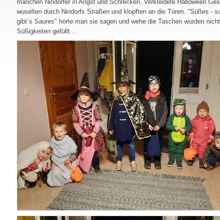
manchen Nindorfer in Angst und Schrecken. Verkleidete Halloween Ges
wuselten durch Nindorfs Straßen und klopften an die Türen. "Süßes - s
gibt`s Saures" hörte man sie sagen und wehe die Taschen wurden nicht
Süßigkeiten gefüllt...