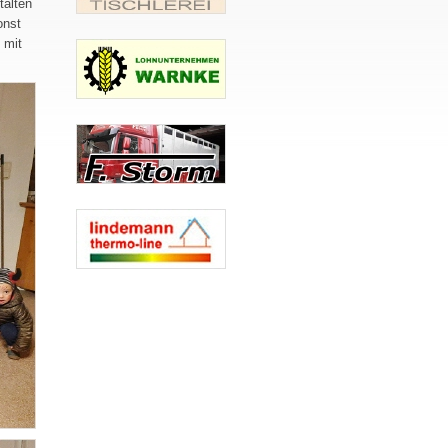
talten
onst
 mit