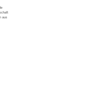
de
schaft
m aus