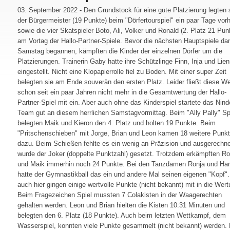
03. September 2022 - Den Grundstock für eine gute Platzierung legten
der Bürgermeister (19 Punkte) beim "Dörfertourspiel" ein paar Tage vor
sowie die vier Skatspieler Boto, Ali, Volker und Ronald (2. Platz 21 Pun
am Vortag der Hallo-Partner-Spiele. Bevor die nächsten Hauptspiele d
Samstag begannen, kämpften die Kinder der einzelnen Dörfer um die
Platzierungen. Trainerin Gaby hatte ihre Schützlinge Finn, Inja und Lie
eingestellt. Nicht eine Klopapierrolle fiel zu Boden. Mit einer super Zeit
belegten sie am Ende souverän den ersten Platz. Leider fließt diese W
schon seit ein paar Jahren nicht mehr in die Gesamtwertung der Hallo-
Partner-Spiel mit ein. Aber auch ohne das Kinderspiel startete das Nind
Team gut an diesem herrlichen Samstagvormittag. Beim "Ally Pally" Sp
belegten Maik und Kieron den 4. Platz und holten 19 Punkte. Beim
"Pritschenschieben" mit Jorge, Brian und Leon kamen 18 weitere Punk
dazu. Beim Schießen fehlte es ein wenig an Präzision und ausgerechne
wurde der Joker (doppelte Punktzahl) gesetzt. Trotzdem erkämpften Ro
und Maik immerhin noch 24 Punkte. Bei den Tanzdamen Ronja und Ha
hatte der Gymnastikball das ein und andere Mal seinen eigenen "Kopf".
auch hier gingen einige wertvolle Punkte (nicht bekannt) mit in die Wert
Beim Fragezeichen Spiel mussten 7 Colakisten in der Waagerechten
gehalten werden. Leon und Brian hielten die Kisten 10:31 Minuten und
belegten den 6. Platz (18 Punkte). Auch beim letzten Wettkampf, dem
Wasserspiel, konnten viele Punkte gesammelt (nicht bekannt) werden. 