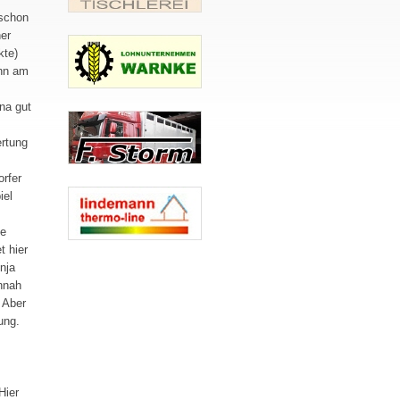
 schon
her
kte)
ann am
nna gut
ertung
orfer
iel
te
t hier
nja
nnah
 Aber
ung.
Hier