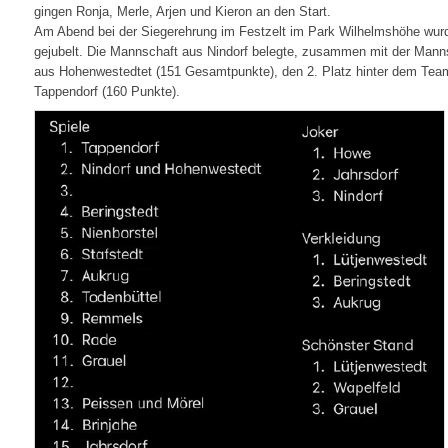
gingen Ronja, Merle, Arjen und Kieron an den Start.
Am Abend bei der Siegerehrung im Festzelt im Park Wilhelmshöhe wur
gejubelt. Die Mannschaft aus Nindorf belegte, zusammen mit der Mann
aus Hohenwestedtet (151 Gesamtpunkte), den 2. Platz hinter dem Tea
Tappendorf (160 Punkte).