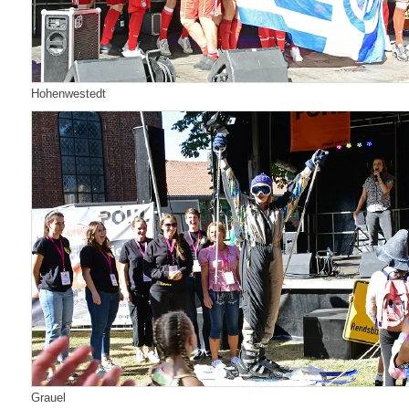
Hohenwestedt
Grauel