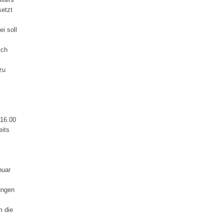
setzt
i soll
ich
zu
(16.00
eits
nuar
ungen
m die