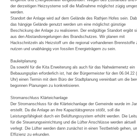
der derzeitigen Heizsysteme soll die Maßnahme möglichst zügig umge
werden.
Standort der Anlage wird auf dem Gelände des Rathjen Hofes sein. Dabe
das hängige Gelände genutzt werden um eine möglichst günstige
Beschickung der Anlage zu realisieren. Der endgültige Standort ergibt s
aus den Abstandsregelungen des Brandschutzes. Wir planen mit
Hackschnitzeln als Heizstoff um die regional vorhandenen Brennstoffe 
nutzen und unabhängig von fossilen Energieträgern zu sein.
Bauleitplanung
Da sowohl für die Kita Erweiterung als auch für das Nahwärmenetz ein
Bebauungsplan erforderlich ist, hat der Bürgermeister für den 06.04.22 
Uhr) einen Termin mit dem Büro der Stadtplanung vereinbart um die ber
begonnen Planungen zu konkretisieren.
Stromanschluss Klärteichanlage
Der Stromanschluss für die Klärteichanlage der Gemeinde wurde im Ja
erstellt. Da die Anlage an ihre Kapazitätsgrenze stößt, soll die
Leistungsfähigkeit durch ein Belüftungssystem erhöht werden. Die Leit
für die Steuerungseinrichtung und die Lüfter Anschlüsse werden aktuell
verlegt. Die Lüfter werden dann zunächst in einen Testbetrieb gehen, u
Effizienz zu erkunden.