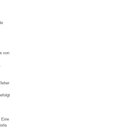
le
de von
.
 Reher
efolgt
 Eine
orla