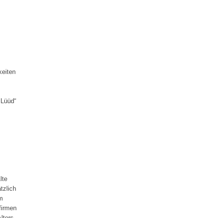
keiten
 Lüüd“
lte
tzlich
m
firmen
lters