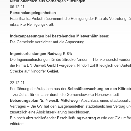
Nicht öffentlich aus vorherigen Sitzungen:
06.12.21
Personalangelegenheiten
:
Frau Bianka Piekuth übernimmt die Reinigung der Kita als Vertretung fü
erkrankte Reinigungskraft.
Indexanpassungen bei bestehenden Mietverhältnissen
:
Die Gemeinde verzichtet auf die Anpassung.
Ingenieurleistungen Radweg K 84:
Die Ingenieurleistungen für die Strecke Nindorf – Heinkenborstel wurde
die Firma BN Umwelt GmbH vergeben. Nindorf zahlt lediglich den Anteil
Strecke auf Nindorfer Gebiet.
22.12.21
Fortführung der Aufgaben aus der
Selbstüberwachung an den Klärtei
– zunächst für ein Jahr durch die Gemeindewerke Hohenwestedt
Bebauungsplan Nr. 4 westl. Mittelweg
- Abschluss eines städtebauli
Vertrages – Die GV hat den ausgehandelten städtebaulichen Vertrag un
zusätzlich eine Absichtserklärung beschlossen.
Ein noch abzuschließender
Erschließungsvertrag
wurde der GV umfän
erläutert.