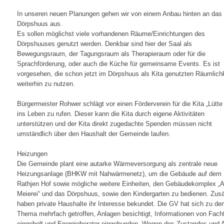
In unseren neuen Planungen gehen wir von einem Anbau hinten an das
Dörpshuus aus.
Es sollen möglichst viele vorhandenen Räume/Einrichtungen des
Dörpshuuses genutzt werden. Denkbar sind hier der Saal als
Bewegungsraum, der Tagungsraum als Therapieraum oder für die
Sprachförderung, oder auch die Küche für gemeinsame Events. Es ist
vorgesehen, die schon jetzt im Dörpshuus als Kita genutzten Räumlich
weiterhin zu nutzen.
Bürgermeister Rohwer schlägt vor einen Förderverein für die Kita „Lütte
ins Leben zu rufen. Dieser kann die Kita durch eigene Aktivitäten
unterstützen und der Kita direkt zugedachte Spenden müssen nicht
umständlich über den Haushalt der Gemeinde laufen.
Heizungen
Die Gemeinde plant eine autarke Wärmeversorgung als zentrale neue
Heizungsanlage (BHKW mit Nahwärmenetz), um die Gebäude auf dem
Rathjen Hof sowie mögliche weitere Einheiten, den Gebäudekomplex „A
Meierei“ und das Dörpshuus, sowie den Kindergarten zu bedienen. Zusä
haben private Haushalte ihr Interesse bekundet. Die GV hat sich zu de
Thema mehrfach getroffen, Anlagen besichtigt, Informationen von Fach
eingeholt und Energieberater eingebunden. Wegen des Zustandes und A