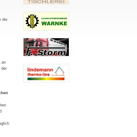
r die
n an
 der
chen
chen
d
glich