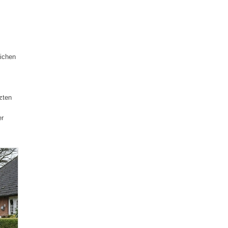
ichen
zten
er