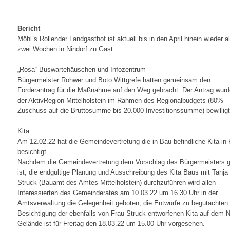
Bericht
Möhl`s Rollender Landgasthof ist aktuell bis in den April hinein wieder al
zwei Wochen in Nindorf zu Gast.
„Rosa“ Buswartehäuschen und Infozentrum
Bürgermeister Rohwer und Boto Wittgrefe hatten gemeinsam den
Förderantrag für die Maßnahme auf den Weg gebracht. Der Antrag wur
der AktivRegion Mittelholstein im Rahmen des Regionalbudgets (80%
Zuschuss auf die Bruttosumme bis 20.000 Investitionssumme) bewilligt
Kita
Am 12.02.22 hat die Gemeindevertretung die in Bau befindliche Kita in
besichtigt.
Nachdem die Gemeindevertretung dem Vorschlag des Bürgermeisters g
ist, die endgültige Planung und Ausschreibung des Kita Baus mit Tanja
Struck (Bauamt des Amtes Mittelholstein) durchzuführen wird allen
Interessierten des Gemeinderates am 10.03.22 um 16.30 Uhr in der
Amtsverwaltung die Gelegenheit geboten, die Entwürfe zu begutachten.
Besichtigung der ebenfalls von Frau Struck entworfenen Kita auf dem N
Gelände ist für Freitag den 18.03.22 um 15.00 Uhr vorgesehen.