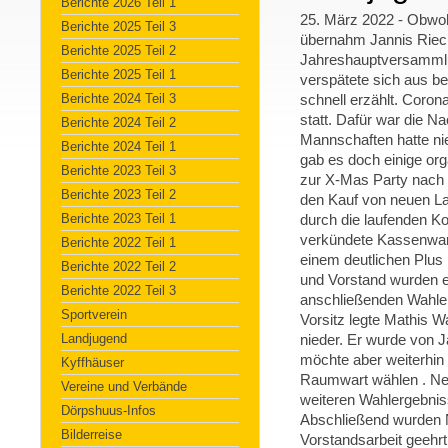
Berichte 2026 Teil 1
25. März 2022 - Obwoh
Berichte 2025 Teil 3
übernahm Jannis Rieck
Berichte 2025 Teil 2
Jahreshauptversammlu
Berichte 2025 Teil 1
verspätete sich aus be
Berichte 2024 Teil 3
schnell erzählt. Coron
statt. Dafür war die Na
Berichte 2024 Teil 2
Mannschaften hatte ni
Berichte 2024 Teil 1
gab es doch einige org
Berichte 2023 Teil 3
zur X-Mas Party nach
Berichte 2023 Teil 2
den Kauf von neuen La
Berichte 2023 Teil 1
durch die laufenden K
verkündete Kassenwar
Berichte 2022 Teil 1
einem deutlichen Plus
Berichte 2022 Teil 2
und Vorstand wurden ei
Berichte 2022 Teil 3
anschließenden Wahle
Sportverein
Vorsitz legte Mathis 
Landjugend
nieder. Er wurde von 
möchte aber weiterhin 
Kyffhäuser
Raumwart wählen . Neu
Vereine und Verbände
weiteren Wahlergebnis
Dörpshuus-Infos
Abschließend wurden 
Bilderreise
Vorstandsarbeit geehr