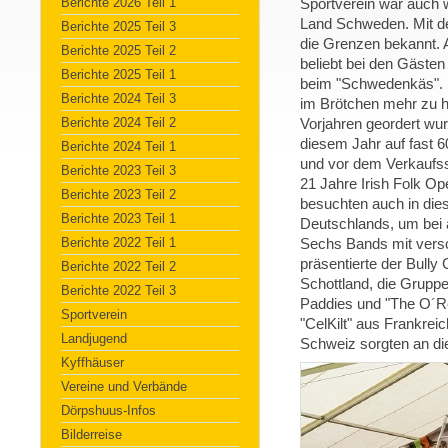
Berichte 2026 Teil 1
Sportverein war auch w
Land Schweden. Mit de
Berichte 2025 Teil 3
die Grenzen bekannt. A
Berichte 2025 Teil 2
beliebt bei den Gäste
Berichte 2025 Teil 1
beim "Schwedenkäs". B
Berichte 2024 Teil 3
im Brötchen mehr zu h
Berichte 2024 Teil 2
Vorjahren geordert wur
diesem Jahr auf fast 6
Berichte 2024 Teil 1
und vor dem Verkaufsst
Berichte 2023 Teil 3
21 Jahre Irish Folk Op
Berichte 2023 Teil 2
besuchten auch in dies
Berichte 2023 Teil 1
Deutschlands, um bei 
Berichte 2022 Teil 1
Sechs Bands mit versc
präsentierte der Bully
Berichte 2022 Teil 2
Schottland, die Grupp
Berichte 2022 Teil 3
Paddies und "The O´Re
Sportverein
"CelKilt" aus Frankrei
Landjugend
Schweiz sorgten an di
Kyffhäuser
Vereine und Verbände
Dörpshuus-Infos
Bilderreise