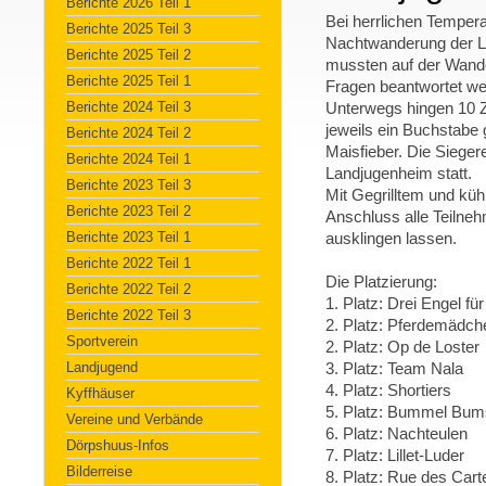
Berichte 2026 Teil 1
Bei herrlichen Tempera
Berichte 2025 Teil 3
Nachtwanderung der La
Berichte 2025 Teil 2
mussten auf der Wande
Berichte 2025 Teil 1
Fragen beantwortet w
Berichte 2024 Teil 3
Unterwegs hingen 10 Z
jeweils ein Buchstabe
Berichte 2024 Teil 2
Maisfieber. Die Siege
Berichte 2024 Teil 1
Landjugenheim statt.
Berichte 2023 Teil 3
Mit Gegrilltem und kü
Berichte 2023 Teil 2
Anschluss alle Teilne
Berichte 2023 Teil 1
ausklingen lassen.
Berichte 2022 Teil 1
Die Platzierung:
Berichte 2022 Teil 2
1. Platz: Drei Engel fü
Berichte 2022 Teil 3
2. Platz: Pferdemädc
Sportverein
2. Platz: Op de Loster
Landjugend
3. Platz: Team Nala
4. Platz: Shortiers
Kyffhäuser
5. Platz: Bummel Bum
Vereine und Verbände
6. Platz: Nachteulen
Dörpshuus-Infos
7. Platz: Lillet-Luder
Bilderreise
8. Platz: Rue des Cart