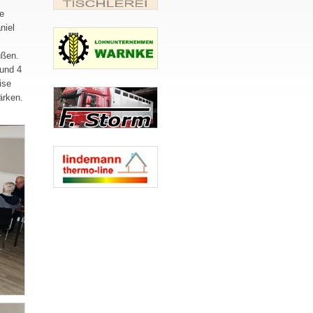
e
niel
üßen.
 und 4
ise
ärken.