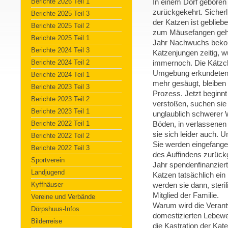
Berichte 2026 Teil 1
In einem Dorf geboren
zurückgekehrt. Sicherl
Berichte 2025 Teil 3
der Katzen ist geblie
Berichte 2025 Teil 2
zum Mäusefangen gehal
Berichte 2025 Teil 1
Jahr Nachwuchs bekom
Berichte 2024 Teil 3
Katzenjungen zeitig, w
Berichte 2024 Teil 2
immernoch. Die Kätzche
Umgebung erkundeten, 
Berichte 2024 Teil 1
mehr gesäugt, bleiben 
Berichte 2023 Teil 3
Prozess. Jetzt beginnt
Berichte 2023 Teil 2
verstoßen, suchen sie
Berichte 2023 Teil 1
unglaublich schwerer W
Berichte 2022 Teil 1
Böden, in verlassenen
sie sich leider auch. 
Berichte 2022 Teil 2
Sie werden eingefangen,
Berichte 2022 Teil 3
des Auffindens zurück
Sportverein
Jahr spendenfinanzier
Landjugend
Katzen tatsächlich ein
Kyffhäuser
werden sie dann, steril
Mitglied der Familie.
Vereine und Verbände
Warum wird die Veran
Dörpshuus-Infos
domestizierten Lebewe
Bilderreise
die Kastration der Kate