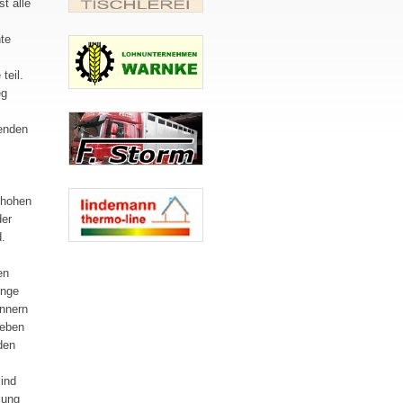
t alle
te
teil.
eg
zenden
 hohen
der
.
en
unge
ännern
ieben
den
ind
lung