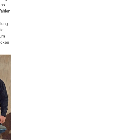
cas
Wahlen
lung
ie
zum
ecken