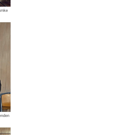
arnke
zenden