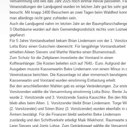
Versammlung und ließ das Jahr 2025 noch einmal Revue passieren. Fas
Veranstaltungen der Landjugend wurden im letzten Jahr gut bis sehr gut
besucht. Mit knapp 1400 Besuchern an zwei Tagen beim Waldfest konn
man allerdings nicht ganz zufrieden sein.
Auch die Landjugend nahm im letzten Jahr an der Baumpflanzchallenge 
3 Obstbäume wurden auf dem Gemeindegrundstück rechts vom Lostw
gepflanzt.
Für 5 Jahre Vorstandsarbeit bekam Brian Lindemann von der 1. Vorsit
Lotta Bünz einen Gutschein überreicht. Für langjährige Vorstandsarbeit
erhielten Aileen Sievers und Marthe Warnke einen Blumenstrauß.
Zum Schutz für die Zeltplanen investierte der Vorstand in einen
Kofferanhänger. Die Kosten beliefen sich auf 7640,- Euro. Aufgrund der
Ausgaben musste Kassenwartin Beke Lindemann von einem Minus in 
Vereinskasse berichten. Die Kassenlage ist aber immernoch beruhigend
Kassenwartin und Vorstand wurden einstimmig Entlastung erteilt.
Bei den anschließenden Wahlen gab es einige Veränderungen. Zur erst
Vorsitzenden wählte die Versammlung einstimmig Lotta Bünz. Bente J
wurde 2. Vorsitzende und 3. Vorsitzende Saskia Kauschke. Bei den M
blieb alles beim Alten. 1. Vorsitzender bleibt Brian Lindemann. Torge W
(2. Vorsitzender) und Sören Bünz (3. Vorsitzender) wurden ebenfalls in 
Ämtern bestätigt. Für die Finanzen bleibt weiterhin Beke Lindemann
zuständig und den Schriftverkehr erledigt Maik Wiekhorst. Raumwarte s
Leon Sievers und Jorris Lohse. Zum Getränkewart wählte die Versamm